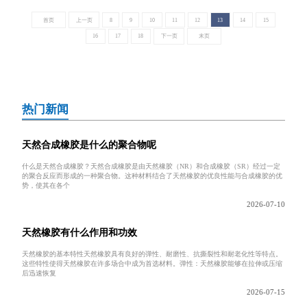
首页
上一页
8
9
10
11
12
13
14
15
16
17
18
下一页
末页
热门新闻
天然合成橡胶是什么的聚合物呢
什么是天然合成橡胶？天然合成橡胶是由天然橡胶（NR）和合成橡胶（SR）经过一定
的聚合反应而形成的一种聚合物。这种材料结合了天然橡胶的优良性能与合成橡胶的优
势，使其在各个
2026-07-10
天然橡胶有什么作用和功效
天然橡胶的基本特性天然橡胶具有良好的弹性、耐磨性、抗撕裂性和耐老化性等特点。
这些特性使得天然橡胶在许多场合中成为首选材料。弹性：天然橡胶能够在拉伸或压缩
后迅速恢复
2026-07-15