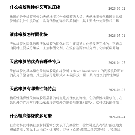
什么橡胶弹性好又可以压缩
2026-05-02
橡胶的分类橡胶可分为天然橡胶和合成橡胶两大类。天然橡胶天然橡胶是从橡
胶树的乳汁中提取的，具有优异的弹性和柔韧性。其主要成分为聚异戊二烯，
具有良好的机械性能和抗老化
液体橡胶怎样固化快
2026-05-01
液体橡胶的固化原理液体橡胶的固化过程主要是通过化学反应完成的。它通常
由两种主要成分组成：主剂和固化剂。在混合这两种成分后，化学反应开始，
液体橡胶逐渐变为固体状态。
天然橡胶的优势有哪些特点
2026-04-27
天然橡胶的基本概念天然橡胶是由橡胶树（Hevea brasiliensis）的乳胶提取而来
的高分子聚合物。其主要成分是顺式-1,4-聚异戊二烯，具有优良的弹性和强
度。天然橡胶的生产主要集中在热带
天然橡胶有哪些性能特点
2026-04-27
物理性能弹性天然橡胶最显著的特点是其优良的弹性。它的弹性模量较低，在
受到外力作用时能够迅速变形并在外力撤去后恢复到原状。这种优良的弹性使
得天然橡胶成为制造轮胎、减
什么鞋底部橡胶多耐磨
2026-04-24
鞋底材料的种类鞋底材料通常分为以下几类橡胶：橡胶鞋底具有很好的抓地力
和耐磨性，常见于运动鞋和休闲鞋。EVA（乙烯-醋酸乙烯共聚物）：轻便且舒
适，但相对耐磨性较差，适用于