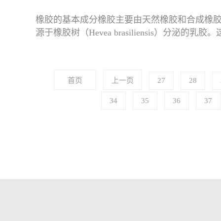
橡胶的基本成分橡胶主要由天然橡胶和合成橡
源于橡胶树（Hevea brasiliensis）分泌
（polyisoprene），其分
首页
上一页
27
28
34
35
36
37