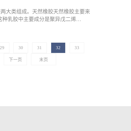
胶两大类组成。天然橡胶天然橡胶主要来
的乳胶。这种乳胶中主要成分是聚异戊二烯
29
30
31
32
33
下一页
末页