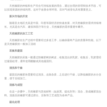
天然橡胶的种植和生产符合可持续发展的理念，通过合理的管理和技术手段，可
以实现资源的持续利用。这对于改善全球环境、应对气候变化具有重要意义。
新兴市场的开发
随着亚太地区尤其是中国、印度等国经济的快速发展，对天然橡胶的需求持续增
长。尤其是在汽车、建筑和医疗等行业，天然橡胶的需求量逐年攀升。
天然橡胶的加工工艺
天然橡胶在生产过程中需要经过多道工序，以确保最终产品的质量和性能。以下
是天然橡胶的一般加工流程
采集和凝固
天然橡胶的采集一般通过割橡胶树的树皮，收集流出的乳胶。收集后，乳胶需经
过凝固处理，通常使用醋酸或其他凝固剂。
清洗和干燥
凝固后的橡胶块需要经过清洗，去除杂质，之后进行干燥，以降低橡胶的水分含
量，便于后续加工。
混炼与成型
在这一步骤中，天然橡胶与其他材料（如炭黑、硫化剂等）混合，形成橡胶混合
料。混炼后的橡胶可通过挤出、压制等工艺成型为各种产品。
硫化处理