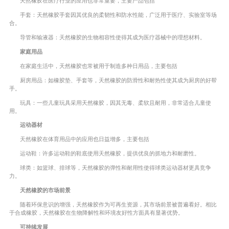
天然橡胶在医疗行业的应用也非常重要，主要产品包括
手套：天然橡胶手套因其优良的柔韧性和防水性能，广泛用于医疗、实验室等场
合。
导管和输液器：天然橡胶的生物相容性使得其成为医疗器械中的理想材料。
家庭用品
在家庭生活中，天然橡胶也常被用于制造多种日用品，主要包括
厨房用品：如橡胶垫、手套等，天然橡胶的防滑性和耐热性使其成为厨房的好帮
手。
玩具：一些儿童玩具采用天然橡胶，因其无毒、柔软且耐用，非常适合儿童使
用。
运动器材
天然橡胶在体育用品中的应用也日益增多，主要包括
运动鞋：许多运动鞋的鞋底使用天然橡胶，提供优良的抓地力和耐磨性。
球类：如篮球、排球等，天然橡胶的弹性和耐用性使得球类运动器材更具竞争
力。
天然橡胶的市场前景
随着环保意识的增强，天然橡胶作为可再生资源，其市场前景被普遍看好。相比
于合成橡胶，天然橡胶在生物降解性和环境友好性方面具有显著优势。
可持续发展