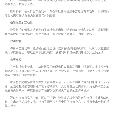
在一些生存类游戏中，橡胶材质的防护装备能够帮助角色抵御特定的环境伤害。
防毒面具、抗电手套等。
应用实例：在末日生存游戏中，角色可以使用橡胶手套处理有毒物质，而橡胶防
毒面具则可保护角色免受有害气体的侵害。
橡胶物品的互动性
橡胶材质的物品在游戏中的互动性常常增加了游戏的复杂性和趣味性。玩家可以
利用橡胶球的弹跳特性，在特定场景中解锁隐藏的道具或开启新的区域。
弹跳机制
许多平台游戏中，橡胶物品往往会设计成具有特殊的弹跳机制。玩家可以通过跳
跃到橡胶物品上，获取更高的跳跃高度，或者利用反弹效果到达难以到达的区域。
物理模拟
在一些沙盒类游戏中，橡胶物品的物理模拟效果非常明显，玩家可以通过操控这
些物品，与游戏环境产生多样化的互动。利用橡胶球的反弹属性击打敌人，或通过滚
动橡胶物品来推动障碍物。
橡胶材质的物品在游戏中扮演着重要角色，它们不仅增加了游戏的趣味性和互动
性，还通过独特的物理特性丰富了游戏机制。无论是在运动类游戏、角色扮演游戏还
是解谜类游戏中，橡胶物品的存在都为玩家提供了更多的选择和挑战。
通过对橡胶物品的了解，玩家可以更好地掌握游戏中的策略和技巧，提升游戏体
验。在未来的游戏中，我们期待看到更多创意十足的橡胶物品，为玩家带来全新的乐
趣与挑战。