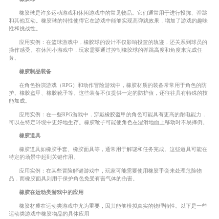
橡胶球是许多运动游戏和休闲游戏中的常见物品。它们通常用于进行投掷、弹跳
和其他互动。橡胶球的特性使得它在游戏中能够实现高弹跳效果，增加了游戏的趣味
性和挑战性。
应用实例：在篮球游戏中，橡胶球的设计不仅影响投篮的轨迹，还关系到球员的
操作感受。在休闲小游戏中，玩家需要通过控制橡胶球的弹跳高度和角度来完成任
务。
橡胶制品装备
在角色扮演游戏（RPG）和动作冒险游戏中，橡胶材质的装备常常用于角色的防
护。橡胶盔甲、橡胶靴子等。这些装备不仅提供一定的防护值，还往往具有特殊的技
能加成。
应用实例：在一些RPG游戏中，穿戴橡胶盔甲的角色可能具有更高的耐电能力，
可以在特定环境中更好地生存。橡胶靴子可能使角色在湿滑地面上移动时不易摔倒。
橡胶道具
橡胶道具如橡胶手套、橡胶面具等，通常用于解谜和任务完成。这些道具可能在
特定的场景中起到关键作用。
应用实例：在某些冒险解谜游戏中，玩家可能需要使用橡胶手套来处理危险物
品，而橡胶面具则用于保护角色免受有害气体的伤害。
橡胶在运动类游戏中的应用
橡胶材质在运动类游戏中尤为重要，因其能够模拟真实的物理特性。以下是一些
运动类游戏中橡胶物品的具体应用