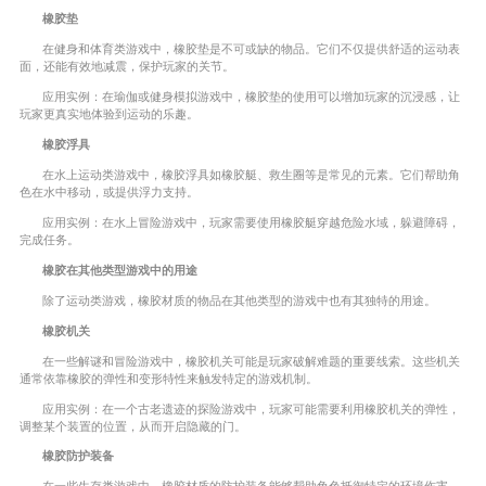
橡胶垫
在健身和体育类游戏中，橡胶垫是不可或缺的物品。它们不仅提供舒适的运动表
面，还能有效地减震，保护玩家的关节。
应用实例：在瑜伽或健身模拟游戏中，橡胶垫的使用可以增加玩家的沉浸感，让
玩家更真实地体验到运动的乐趣。
橡胶浮具
在水上运动类游戏中，橡胶浮具如橡胶艇、救生圈等是常见的元素。它们帮助角
色在水中移动，或提供浮力支持。
应用实例：在水上冒险游戏中，玩家需要使用橡胶艇穿越危险水域，躲避障碍，
完成任务。
橡胶在其他类型游戏中的用途
除了运动类游戏，橡胶材质的物品在其他类型的游戏中也有其独特的用途。
橡胶机关
在一些解谜和冒险游戏中，橡胶机关可能是玩家破解难题的重要线索。这些机关
通常依靠橡胶的弹性和变形特性来触发特定的游戏机制。
应用实例：在一个古老遗迹的探险游戏中，玩家可能需要利用橡胶机关的弹性，
调整某个装置的位置，从而开启隐藏的门。
橡胶防护装备