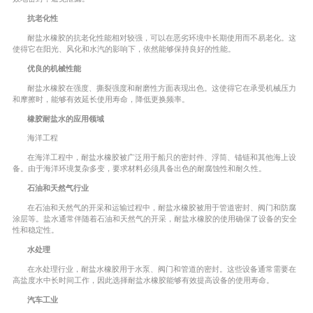
抗老化性
耐盐水橡胶的抗老化性能相对较强，可以在恶劣环境中长期使用而不易老化。这
使得它在阳光、风化和水汽的影响下，依然能够保持良好的性能。
优良的机械性能
耐盐水橡胶在强度、撕裂强度和耐磨性方面表现出色。这使得它在承受机械压力
和摩擦时，能够有效延长使用寿命，降低更换频率。
橡胶耐盐水的应用领域
海洋工程
在海洋工程中，耐盐水橡胶被广泛用于船只的密封件、浮筒、锚链和其他海上设
备。由于海洋环境复杂多变，要求材料必须具备出色的耐腐蚀性和耐久性。
石油和天然气行业
在石油和天然气的开采和运输过程中，耐盐水橡胶被用于管道密封、阀门和防腐
涂层等。盐水通常伴随着石油和天然气的开采，耐盐水橡胶的使用确保了设备的安全
性和稳定性。
水处理
在水处理行业，耐盐水橡胶用于水泵、阀门和管道的密封。这些设备通常需要在
高盐度水中长时间工作，因此选择耐盐水橡胶能够有效提高设备的使用寿命。
汽车工业