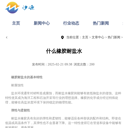
主页
新闻中心
行业动态
热门新闻
最
当前位置：
主页
>
文章中心
>
热门新闻
>
什么橡胶耐盐水
发布时间：2025-02-21 09:38
浏览次数：200
橡胶耐盐水的基本特性
耐腐蚀性
盐水环境通常对材料造成腐蚀，而耐盐水橡胶则能够有效抵御盐水的侵蚀。这种
特性使其成为海洋工程和石油开采等行业的理想选择。橡胶的化学成分经过特殊处
理，能够在高盐浓度环境下保持稳定的物理性能。
弹性与柔韧性
耐盐水橡胶具有良好的弹性和柔韧性，能够适应各种形状的配件和结构。即使在
低温或高温条件下，其弹性也不会显著下降。这一特性使得它在管道和设备中能够有
效地密封，避免泄漏。