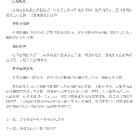
定期检查
定期检查橡胶的磨损情况，特别是在海洋和化学环境中使用的设备。及时发现问
题并进行更换，以避免潜在的故障。
清洗与保养
使用温和的清洁剂和水定期清洗橡胶表面，避免使用强酸强碱的清洗剂，以防止
橡胶表面受到损害。
储存条件
在不使用的情况下，应将橡胶产品存放在干燥、阴凉的地方，避免阳光直射和高
温环境，以延长其使用寿命。
避免物理损伤
在安装和使用过程中，避免剧烈的机械冲击和拉伸，以防止橡胶发生损伤。
橡胶耐盐水因其卓越的性能和广泛的应用而受到重视。了解其特性、应用领域及
选择和维护方法，将有助于在各种行业中更好地利用这一材料。无论是在海洋工程、
石油开采，还是水处理和汽车工业，耐盐水橡胶都将发挥重要作用。通过适当的选择
和维护，可以确保其在各种苛刻环境下的可靠性和耐用性。希望本文能为您在使用和
维护橡胶耐盐水时提供有价值的参考和指导。
上一篇：
透明橡胶手机壳变黄怎么清洗
下一篇：
橡胶加什么可以增加弹性