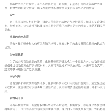
在橡胶的生产过程中，添加各种填充剂（如炭黑、石墨等）可以改善橡胶的强
度、耐磨性和抗老化性能。填充剂的种类和用量会直接影响最终产品的性能。
改性
为了提高橡胶材料的性能，研发人员常常对橡胶进行改性处理，如添加抗紫外线
剂、增塑剂等。这些改性可以使橡胶在特定环境下表现出更好的性能，满足不同应用
需求。
橡胶的未来发展
随着科技的进步和人们环保意识的增强，橡胶材料的未来发展面临着新的挑战和
机遇。
生物基橡胶
为了减少对石油资源的依赖，生物基橡胶的研发成为一个重要方向。生物基橡胶
是指通过植物原料生产的橡胶材料，具有可再生性和环境友好性，未来有望在汽车、
建筑等领域获得更广泛的应用。
回收利用
随着塑料和橡胶废弃物的增多，橡胶材料的回收利用问题日益突出。通过先进的
回收技术，废弃橡胶可以被再加工成新产品，从而实现资源的循环利用，降低环境污
染。
新材料开发
随着科技的发展，新型橡胶材料的研发不断涌现。智能橡胶、导电橡胶等新型材
料将在电子、医疗等高科技领域发挥重要作用。橡胶的应用将更加多元化，性能也将