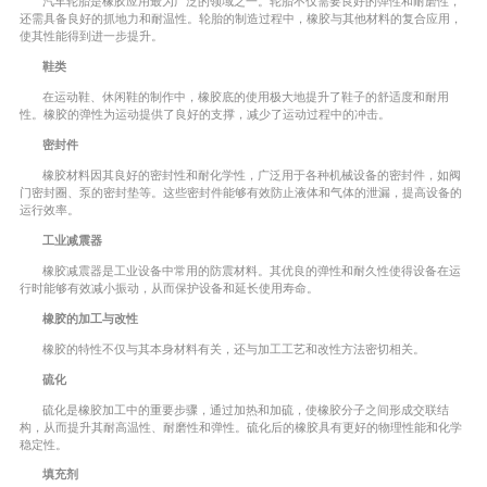
汽车轮胎是橡胶应用最为广泛的领域之一。轮胎不仅需要良好的弹性和耐磨性，
还需具备良好的抓地力和耐温性。轮胎的制造过程中，橡胶与其他材料的复合应用，
使其性能得到进一步提升。
鞋类
在运动鞋、休闲鞋的制作中，橡胶底的使用极大地提升了鞋子的舒适度和耐用
性。橡胶的弹性为运动提供了良好的支撑，减少了运动过程中的冲击。
密封件
橡胶材料因其良好的密封性和耐化学性，广泛用于各种机械设备的密封件，如阀
门密封圈、泵的密封垫等。这些密封件能够有效防止液体和气体的泄漏，提高设备的
运行效率。
工业减震器
橡胶减震器是工业设备中常用的防震材料。其优良的弹性和耐久性使得设备在运
行时能够有效减小振动，从而保护设备和延长使用寿命。
橡胶的加工与改性
橡胶的特性不仅与其本身材料有关，还与加工工艺和改性方法密切相关。
硫化
硫化是橡胶加工中的重要步骤，通过加热和加硫，使橡胶分子之间形成交联结
构，从而提升其耐高温性、耐磨性和弹性。硫化后的橡胶具有更好的物理性能和化学
稳定性。
填充剂