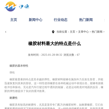
主页
新闻中心
行业动态
热门新闻
最
当前位置：
主页
>
文章中心
>
热门新闻
>
橡胶材料最大的特点是什么
发布时间：2025-01-28 08:32
浏览次数：67
橡胶的基本特性
弹性
橡胶最显著的特点是其卓越的弹性。橡胶材料能够在施加外力后发生形变，并能
迅速恢复到原来的形状。这一特性使得橡胶在各种机械运动中表现出色，能够有效吸
收冲击和振动。无论是汽车行驶过程中遇到的颠簸，还是运动鞋底对地面的反应，橡
胶的弹性都提供了良好的缓冲效果。
耐磨性
橡胶具有较高的耐磨性，尤其是某些专门配方的橡胶材料，如耐磨橡胶。它们在
摩擦和磨损的情况下能保持较长的使用寿命。这一特性使得橡胶在鞋底、轮胎等高磨