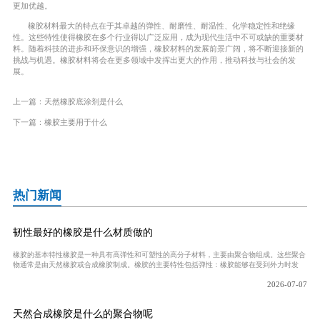
更加优越。
橡胶材料最大的特点在于其卓越的弹性、耐磨性、耐温性、化学稳定性和绝缘
性。这些特性使得橡胶在多个行业得以广泛应用，成为现代生活中不可或缺的重要材
料。随着科技的进步和环保意识的增强，橡胶材料的发展前景广阔，将不断迎接新的
挑战与机遇。橡胶材料将会在更多领域中发挥出更大的作用，推动科技与社会的发
展。
上一篇：
天然橡胶底涂剂是什么
下一篇：
橡胶主要用于什么
热门新闻
韧性最好的橡胶是什么材质做的
橡胶的基本特性橡胶是一种具有高弹性和可塑性的高分子材料，主要由聚合物组成。这些聚合
物通常是由天然橡胶或合成橡胶制成。橡胶的主要特性包括弹性：橡胶能够在受到外力时发
2026-07-07
天然合成橡胶是什么的聚合物呢