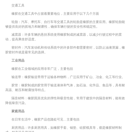
交通工具
橡胶在交通工具中占据着重要地位，主要应用于以下几个方面
轮胎：汽车、摩托车、自行车等交通工具的轮胎是橡胶的主要应用。橡胶轮胎能
够提供良好的抓地力和耐磨性，确保车辆行驶的安全性和稳定性。
减震器：许多车辆的悬挂系统使用橡胶制成的减震器，以减少行驶过程中的震
动，提高乘坐舒适度。
密封件：汽车发动机和传动系统中的许多部件都需要密封，以防止油液泄漏，橡
胶密封件就是最常见的选择。
工业用品
橡胶在工业领域的应用非常广泛，主要包括
输送带：橡胶输送带用于运输各种物料，广泛应用于矿山、冶金、化工等行业。
胶管：橡胶制成的胶管用于输送液体和气体，如石油、化学品、食品等，具有耐
高温、耐压和耐腐蚀等特点。
隔音材料：橡胶因其优良的弹性和吸音性能，常用于建筑中的隔音材料，能有效
降低噪音污染。
家庭用品
在日常生活中，橡胶产品也随处可见，主要包括
厨房用品：许多厨房用具，如橡胶手套、锅垫、硅胶模具等，都是橡胶材料制