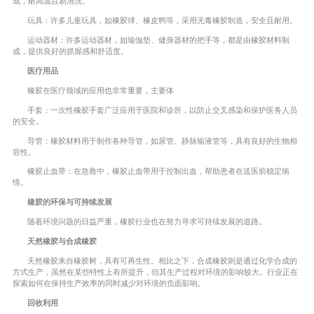
成，耐高温且易清洗。
玩具：许多儿童玩具，如橡胶球、橡皮鸭等，采用无毒橡胶制造，安全且耐用。
运动器材：许多运动器材，如瑜伽垫、健身器材的把手等，都是由橡胶材料制
成，提供良好的抓握感和舒适度。
医疗用品
橡胶在医疗领域的应用也非常重要，主要体
手套：一次性橡胶手套广泛应用于医院和诊所，以防止交叉感染和保护医务人员
的安全。
导管：橡胶材料用于制作各种导管，如尿管、静脉输液管等，具有良好的生物相
容性。
橡胶止血带：在急救中，橡胶止血带用于控制出血，帮助患者在送医前稳定病
情。
橡胶的环保与可持续发展
随着环境问题的日益严重，橡胶行业也在努力寻求可持续发展的道路。
天然橡胶与合成橡胶
天然橡胶来自橡胶树，具有可再生性。相比之下，合成橡胶则是通过化学合成的
方式生产，虽然在某些特性上有所提升，但其生产过程对环境的影响较大。行业正在
探索如何在保持生产效率的同时减少对环境的负面影响。
回收利用